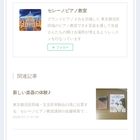
セレーノピアノ教室
グランドピアノ２台を完備した 東京都北区
田端のピアノ教室です♪ 音楽を通して生徒
さんたちの輝ける場所が増えるようレッス
ンを行なっています
フォロー
関連記事
新しい楽器の体験♪
東京都北区田端・文京区本駒込の境に位置す
る、セレーノピアノ教室講師の佐藤晴香で…
2026.07.17 01:00