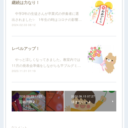
継続は力なり！
中学3年の生徒さんが卒業式の伴奏者に選
出されました✨ 1年生の時はコロナの影響…
2024.02.03 08:12
レベルアップ！
やっと涼しくなってきました。教室内では
11月の発表会準備をしながらも🎊ブルグミ…
2023.11.01 01:19
2020.09.23 11:03
2020.09.15 07:27
芸術の秋♪
弾きたいっ♪
0
コメント