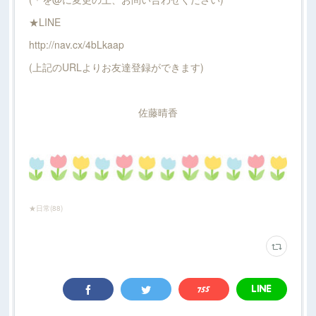
★LINE
http://nav.cx/4bLkaap
(上記のURLよりお友達登録ができます)
佐藤晴香
★日常
(
88
)