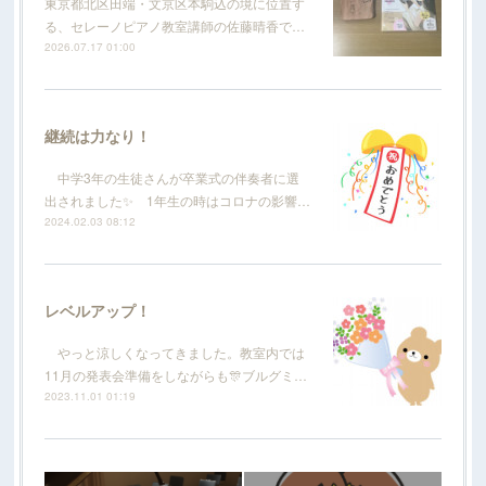
東京都北区田端・文京区本駒込の境に位置す
る、セレーノピアノ教室講師の佐藤晴香で…
2026.07.17 01:00
継続は力なり！
中学3年の生徒さんが卒業式の伴奏者に選
出されました✨ 1年生の時はコロナの影響…
2024.02.03 08:12
レベルアップ！
やっと涼しくなってきました。教室内では
11月の発表会準備をしながらも🎊ブルグミ…
2023.11.01 01:19