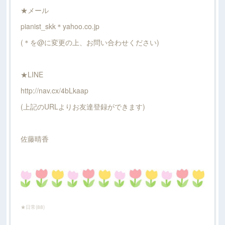
★メール
pianist_skk＊yahoo.co.jp
(＊を@に変更の上、お問い合わせください)
★LINE
http://nav.cx/4bLkaap
(上記のURLよりお友達登録ができます)
佐藤晴香
★日常
(
88
)