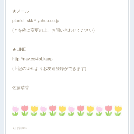
★メール
pianist_skk＊yahoo.co.jp
(＊を@に変更の上、お問い合わせください)
★LINE
http://nav.cx/4bLkaap
(上記のURLよりお友達登録ができます)
佐藤晴香
★日常
(
88
)