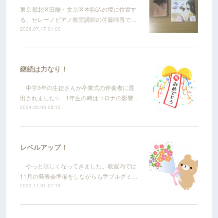
東京都北区田端・文京区本駒込の境に位置す
る、セレーノピアノ教室講師の佐藤晴香で…
2026.07.17 01:00
継続は力なり！
中学3年の生徒さんが卒業式の伴奏者に選
出されました✨ 1年生の時はコロナの影響…
2024.02.03 08:12
レベルアップ！
やっと涼しくなってきました。教室内では
11月の発表会準備をしながらも🎊ブルグミ…
2023.11.01 01:19