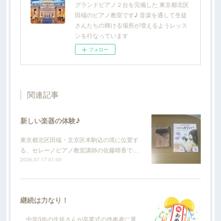
グランドピアノ２台を完備した 東京都北区
田端のピアノ教室です♪ 音楽を通して生徒
さんたちの輝ける場所が増えるようレッス
ンを行なっています
フォロー
関連記事
新しい楽器の体験♪
東京都北区田端・文京区本駒込の境に位置す
る、セレーノピアノ教室講師の佐藤晴香で…
2026.07.17 01:00
継続は力なり！
中学3年の生徒さんが卒業式の伴奏者に選