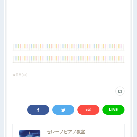
★日常
(
88
)
セレーノピアノ教室