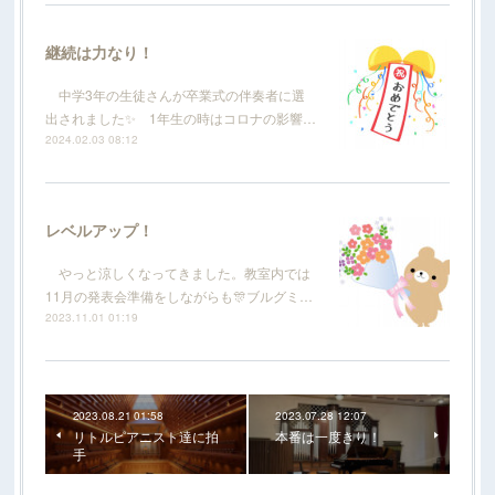
継続は力なり！
中学3年の生徒さんが卒業式の伴奏者に選
出されました✨ 1年生の時はコロナの影響…
2024.02.03 08:12
レベルアップ！
やっと涼しくなってきました。教室内では
11月の発表会準備をしながらも🎊ブルグミ…
2023.11.01 01:19
2023.08.21 01:58
2023.07.28 12:07
リトルピアニスト達に拍
本番は一度きり！
手