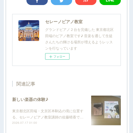
セレーノピアノ教室
グランドピアノ２台を完備した 東京都北区
田端のピアノ教室です♪ 音楽を通して生徒
さんたちの輝ける場所が増えるようレッス
ンを行なっています
フォロー
関連記事
新しい楽器の体験♪
東京都北区田端・文京区本駒込の境に位置す
る、セレーノピアノ教室講師の佐藤晴香で…
2026.07.17 01:00