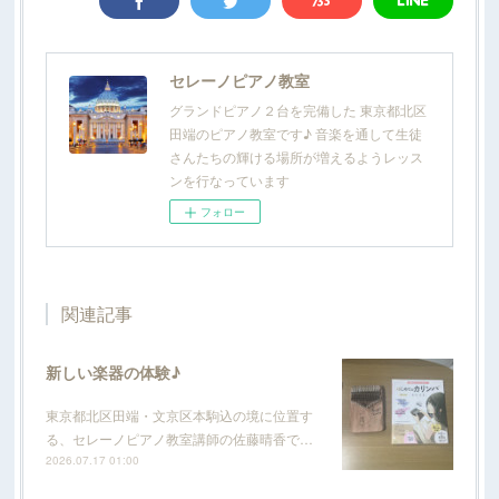
セレーノピアノ教室
グランドピアノ２台を完備した 東京都北区
田端のピアノ教室です♪ 音楽を通して生徒
さんたちの輝ける場所が増えるようレッス
ンを行なっています
フォロー
関連記事
新しい楽器の体験♪
東京都北区田端・文京区本駒込の境に位置す
る、セレーノピアノ教室講師の佐藤晴香で…
2026.07.17 01:00