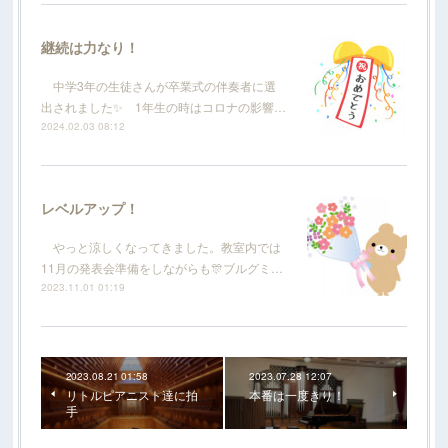
継続は力なり！
中学3年の生徒さんが卒業式の伴奏者に選
出されました✨ 1年生の時はコロナの影響…
2024.02.03 08:12
レベルアップ！
やっと涼しくなってきました。教室内では
11月の発表会準備をしながらも🎊ブルグミ…
2023.11.01 01:19
2023.08.21 01:58
2023.07.28 12:07
リトルピアニスト達に拍
本番は一度きり！
手