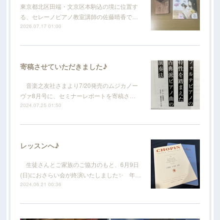
東京都北区田端・文京区本駒込の境に位置す
る、セレーノピアノ教室講師の佐藤晴香で…
2026.07.17 01:00
寄稿させていただきました♪
音楽之友社さまより7/20発売のムジカノー
ヴァ8月号に、セミナーレポートを寄稿さ…
2024.07.25 01:50
レッスンへ♪
生徒さんとご家族のご協力のもと、6月9日
(日)におさらい会が終演いたしました✨ 年…
2024.06.21 00:36