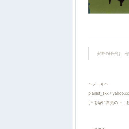
実際の様子は、ぜ
〜メール〜
pianist_skk＊yahoo.co
(＊を@に変更の上、