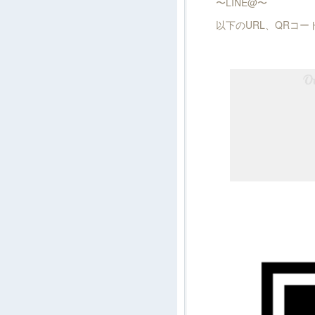
〜LINE@〜
以下のURL、QRコ