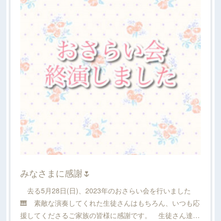
みなさまに感謝🌷
去る5月28日(日)、2023年のおさらい会を行いました
🎹 素敵な演奏してくれた生徒さんはもちろん、いつも応
援してくださるご家族の皆様に感謝です。 生徒さん達…