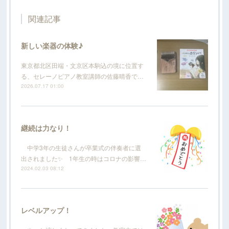
関連記事
新しい楽器の体験♪
東京都北区田端・文京区本駒込の境に位置す
る、セレーノピアノ教室講師の佐藤晴香で…
2026.07.17 01:00
継続は力なり！
中学3年の生徒さんが卒業式の伴奏者に選
出されました✨ 1年生の時はコロナの影響…
2024.02.03 08:12
レベルアップ！