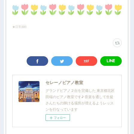
★日常
(
88
)
セレーノピアノ教室
グランドピアノ２台を完備した 東京都北区
田端のピアノ教室です♪ 音楽を通して生徒
さんたちの輝ける場所が増えるようレッス
ンを行なっています
フォロー